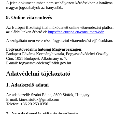
A jelen dokumentumban nem szabályozott kérdésekben a hatályos
magyar jogszabályok az irányadók.
9. Online vitarendezés
Az Európai Bizottság által működtetett online vitarendezési platfor
az alábbi linken érhető el:
https://ec.europa.eu/consumers/odr
A szolgáltató nem vesz részt fogyasztói vitarendezési eljárásokban.
Fogyasztóvédelmi hatóság Magyarországon:
Budapest Főváros Kormányhivatala, Fogyasztóvédelmi Osztály
Cím: 1051 Budapest, Alkotmány u. 7.
E-mail: fogyasztovedelem@bfkh.gov.hu
Adatvédelmi tájékoztató
1. Adatkezelő adatai
Az adatkezelő: Szabó Edina, 8600 Siófok, Hungary
E-mail: kinez.siofok@gmail.com
Telefon: +36 20 253 0356
2. Az adatkezelés célja és jogalapja