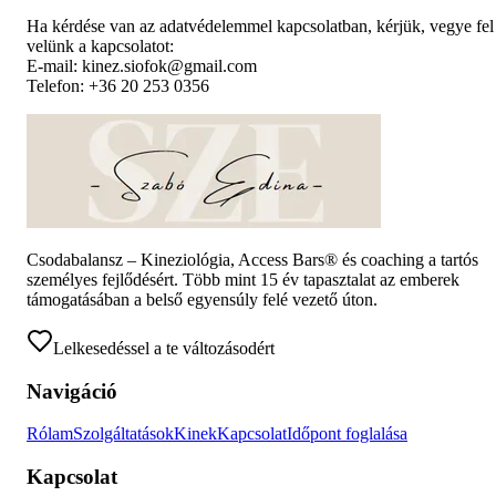
Ha kérdése van az adatvédelemmel kapcsolatban, kérjük, vegye fel
velünk a kapcsolatot:
E-mail: kinez.siofok@gmail.com
Telefon: +36 20 253 0356
Csodabalansz – Kineziológia, Access Bars® és coaching a tartós
személyes fejlődésért. Több mint 15 év tapasztalat az emberek
támogatásában a belső egyensúly felé vezető úton.
Lelkesedéssel a te változásodért
Navigáció
Rólam
Szolgáltatások
Kinek
Kapcsolat
Időpont foglalása
Kapcsolat