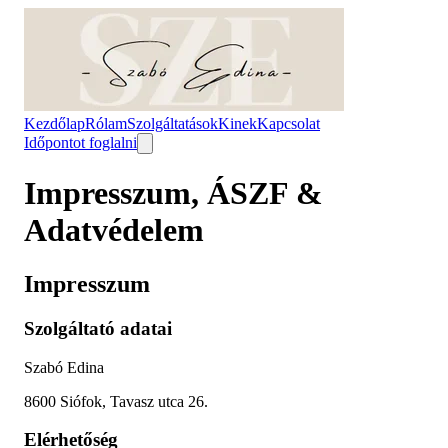
Kezdőlap
Rólam
Szolgáltatások
Kinek
Kapcsolat
Időpontot foglalni
Impresszum, ÁSZF &
Adatvédelem
Impresszum
Szolgáltató adatai
Szabó Edina
8600 Siófok, Tavasz utca 26.
Elérhetőség