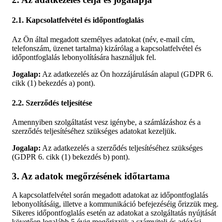
2.1. Kapcsolatfelvétel és időpontfoglalás
Az Ön által megadott személyes adatokat (név, e-mail cím,
telefonszám, üzenet tartalma) kizárólag a kapcsolatfelvétel és
időpontfoglalás lebonyolítására használjuk fel.
Jogalap:
Az adatkezelés az Ön hozzájárulásán alapul (GDPR 6.
cikk (1) bekezdés a) pont).
2.2. Szerződés teljesítése
Amennyiben szolgáltatást vesz igénybe, a számlázáshoz és a
szerződés teljesítéséhez szükséges adatokat kezeljük.
Jogalap:
Az adatkezelés a szerződés teljesítéséhez szükséges
(GDPR 6. cikk (1) bekezdés b) pont).
3. Az adatok megőrzésének időtartama
A kapcsolatfelvétel során megadott adatokat az időpontfoglalás
lebonyolításáig, illetve a kommunikáció befejezéséig őrizzük meg.
Sikeres időpontfoglalás esetén az adatokat a szolgáltatás nyújtását
követően legalább 5 évig megőrizzük a számviteli és adózási