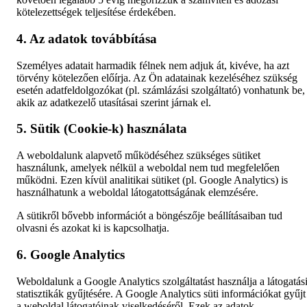
kötelezettségek teljesítése érdekében.
4. Az adatok továbbítása
Személyes adatait harmadik félnek nem adjuk át, kivéve, ha azt
törvény kötelezően előírja. Az Ön adatainak kezeléséhez szükség
esetén adatfeldolgozókat (pl. számlázási szolgáltató) vonhatunk be,
akik az adatkezelő utasításai szerint járnak el.
5. Sütik (Cookie-k) használata
A weboldalunk alapvető működéséhez szükséges sütiket
használunk, amelyek nélkül a weboldal nem tud megfelelően
működni. Ezen kívül analitikai sütiket (pl. Google Analytics) is
használhatunk a weboldal látogatottságának elemzésére.
A sütikről bővebb információt a böngészője beállításaiban tud
olvasni és azokat ki is kapcsolhatja.
6. Google Analytics
Weboldalunk a Google Analytics szolgáltatást használja a látogatás
statisztikák gyűjtésére. A Google Analytics süti információkat gyűjt
a weboldal látogatóinak viselkedéséről. Ezek az adatok