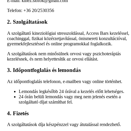
E-mail: kinez.siofok@gmail.com
Telefon: +36 20/2530356
2. Szolgáltatások
A szolgáltató kineziológiai stresszoldással, Access Bars kezeléssel,
coachinggal, fizikai közérzetjavítással, önismereti konzultációval,
gyermekfejlesztéssel és online programokkal foglalkozik.
A szolgáltatások nem minősülnek orvosi vagy pszichoterápiás
kezelésnek, és nem helyettesítik az orvosi ellátást.
3. Időpontfoglalás és lemondás
Az időpontfoglalás telefonon, e-mailben vagy online történhet.
Lemondás legkésőbb 24 órával a kezelés előtt lehetséges.
24 órán belüli lemondás vagy meg nem jelenés esetén a
szolgáltató díjat számíthat fel.
4. Fizetés
A szolgáltatások díja készpénzzel vagy átutalással rendezhető.