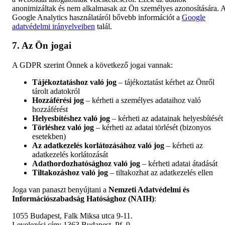
anonimizáltak és nem alkalmasak az Ön személyes azonosítására. 
Google Analytics használatáról bővebb információt a
Google
adatvédelmi irányelveiben
talál.
7. Az Ön jogai
A GDPR szerint Önnek a következő jogai vannak:
Tájékoztatáshoz való jog
– tájékoztatást kérhet az Önről
tárolt adatokról
Hozzáférési jog
– kérheti a személyes adataihoz való
hozzáférést
Helyesbítéshez való jog
– kérheti az adatainak helyesbítését
Törléshez való jog
– kérheti az adatai törlését (bizonyos
esetekben)
Az adatkezelés korlátozásához való jog
– kérheti az
adatkezelés korlátozását
Adathordozhatósághoz való jog
– kérheti adatai átadását
Tiltakozáshoz való jog
– tiltakozhat az adatkezelés ellen
Joga van panaszt benyújtani a
Nemzeti Adatvédelmi és
Információszabadság Hatósághoz (NAIH)
:
1055 Budapest, Falk Miksa utca 9-11.
Levelezési cím: 1363 Budapest, Pf. 9.